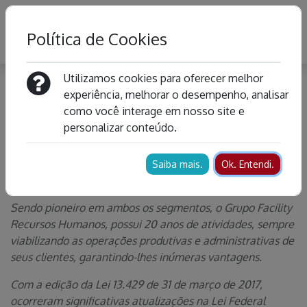
Política de Cookies
Utilizamos cookies para oferecer melhor
Grupo Facility
experiência, melhorar o desempenho, analisar
como você interage em nosso site e
personalizar conteúdo.
O Grupo Facility Recursos Humanos, atua na prestação
de serviços empresariais, fornecendo trabalhadores
temporários e terceirização de serviços especializados,
Saiba mais.
Ok. Entendi.
em diversos segmentos.
Sendo pioneiro em ambos os segmentos, o Grupo Facility
Recursos Humanos, possui 20 anos de atividades, sempre
viabilizando as operações produtivas e administrativas de
seus clientes, garantindo-lhes inúmeras vantagens.
Com a edição da Lei 13.429 de 31 de março de 2017,
ocorreram significativas atualizações na Lei Federal